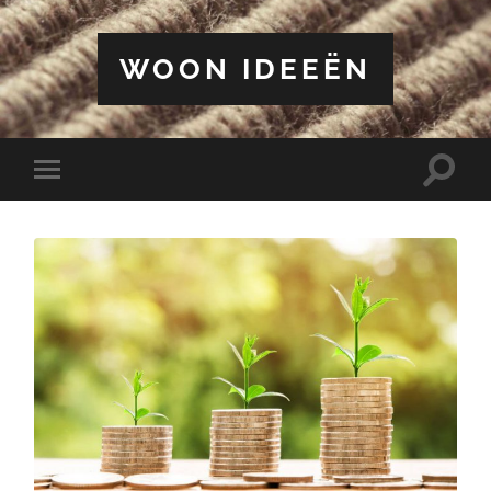
WOON IDEEËN
Toggle
Toggle
zoekve
mobiel
menu