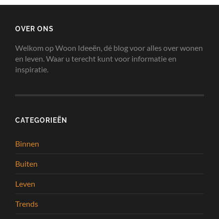
OVER ONS
Welkom op Woon Ideeën, dé blog voor alles over wonen
en leven. Waar u terecht kunt voor informatie en
inspiratie.
CATEGORIEËN
Binnen
Buiten
Leven
Trends